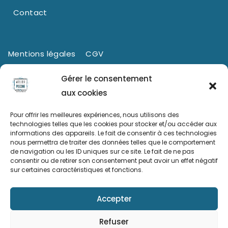
Contact
Mentions légales
CGV
Politique de confidentialité
Cookies (UE)
Gérer le consentement
aux cookies
Pour offrir les meilleures expériences, nous utilisons des
technologies telles que les cookies pour stocker et/ou accéder aux
informations des appareils. Le fait de consentir à ces technologies
nous permettra de traiter des données telles que le comportement
de navigation ou les ID uniques sur ce site. Le fait de ne pas
consentir ou de retirer son consentement peut avoir un effet négatif
sur certaines caractéristiques et fonctions.
Ce site a été financé à l’aide du FEDER (REACT-UE) dans le
cadre de la réponse de l’Union européenne à la pandémie
Accepter
COVID-19. L’Europe s’engage à La Réunion.
Refuser