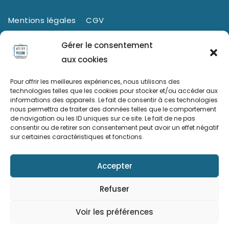
Mentions légales
CGV
Politique de confidentialité
Cookies (UE)
Gérer le consentement
aux cookies
Pour offrir les meilleures expériences, nous utilisons des
technologies telles que les cookies pour stocker et/ou accéder aux
informations des appareils. Le fait de consentir à ces technologies
nous permettra de traiter des données telles que le comportement
de navigation ou les ID uniques sur ce site. Le fait de ne pas
consentir ou de retirer son consentement peut avoir un effet négatif
sur certaines caractéristiques et fonctions.
Ce site a été financé à l’aide du FEDER (REACT-UE) dans le
cadre de la réponse de l’Union européenne à la pandémie
Accepter
COVID-19. L’Europe s’engage à La Réunion.
Refuser
© 2026 - Atelier Piscine, entretien et maintenance de
Voir les préférences
piscine | Site internet vitrine réalisé par
l'Agence Web