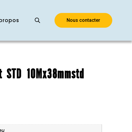
propos
Nous contacter
nt STD 10Mx38mmstd
eu