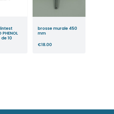
lintest
brosse murale 450
D PHENOL
mm
 de 10
€
18.00