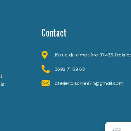
Contact
19 rue du cimetière 97426 Trois b
0692 71 59 63
nt
atelier.piscine974@gmail.com
uis