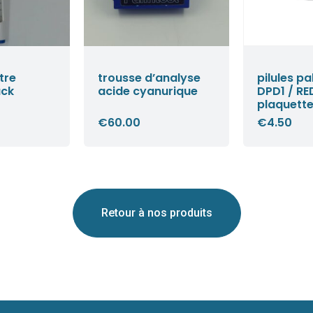
tre
trousse d’analyse
pilules pa
uck
acide cyanurique
DPD1 / RE
plaquette
€
60.00
€
4.50
Retour à nos produits