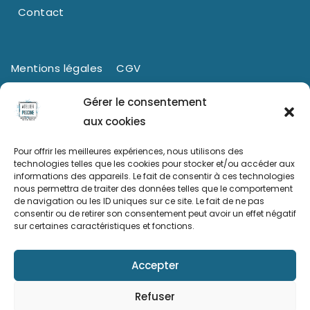
Contact
Mentions légales
CGV
Politique de confidentialité
Cookies (UE)
Gérer le consentement
aux cookies
Pour offrir les meilleures expériences, nous utilisons des
technologies telles que les cookies pour stocker et/ou accéder aux
informations des appareils. Le fait de consentir à ces technologies
nous permettra de traiter des données telles que le comportement
de navigation ou les ID uniques sur ce site. Le fait de ne pas
consentir ou de retirer son consentement peut avoir un effet négatif
sur certaines caractéristiques et fonctions.
Ce site a été financé à l’aide du FEDER (REACT-UE) dans le
cadre de la réponse de l’Union européenne à la pandémie
Accepter
COVID-19. L’Europe s’engage à La Réunion.
Refuser